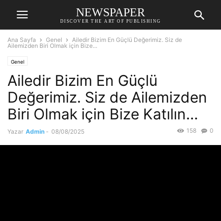
NEWSPAPER
DISCOVER THE ART OF PUBLISHING
Ana Sayfa
Genel
Ailedir Bizim En Güçlü Değerimiz. Siz de
Ailemizden Biri Olmak için Bize...
Genel
Ailedir Bizim En Güçlü
Değerimiz. Siz de Ailemizden
Biri Olmak için Bize Katılın…
158
0
Yazar
Admin
-
08/08/2025