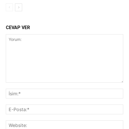
CEVAP VER
Yorum:
İsi
E-
Pos
Web