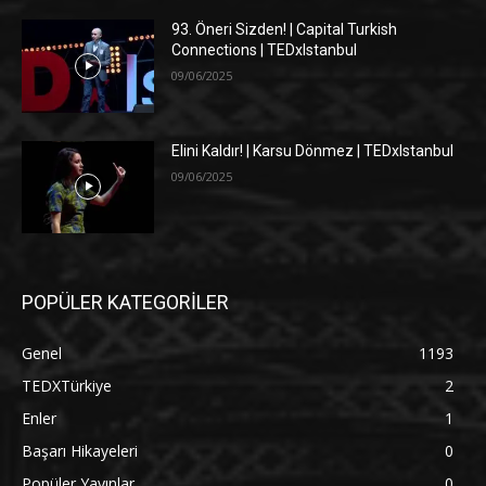
93. Öneri Sizden! | Capital Turkish
Connections | TEDxIstanbul
09/06/2025
Elini Kaldır! | Karsu Dönmez | TEDxIstanbul
09/06/2025
POPÜLER KATEGORİLER
Genel
1193
TEDXTürkiye
2
Enler
1
Başarı Hikayeleri
0
Popüler Yayınlar
0