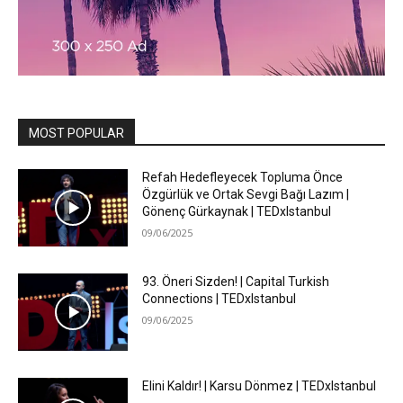
MOST POPULAR
Refah Hedefleyecek Topluma Önce
Özgürlük ve Ortak Sevgi Bağı Lazım |
Gönenç Gürkaynak | TEDxIstanbul
09/06/2025
93. Öneri Sizden! | Capital Turkish
Connections | TEDxIstanbul
09/06/2025
Elini Kaldır! | Karsu Dönmez | TEDxIstanbul