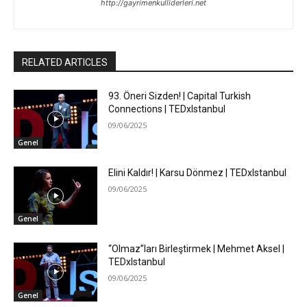
http://gayrimenkulliderleri.net
RELATED ARTICLES
93. Öneri Sizden! | Capital Turkish
Connections | TEDxIstanbul
09/06/2025
Genel
Elini Kaldır! | Karsu Dönmez | TEDxIstanbul
09/06/2025
Genel
“Olmaz”ları Birleştirmek | Mehmet Aksel |
TEDxIstanbul
09/06/2025
Genel