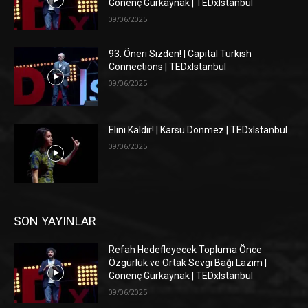
Gönenç Gürkaynak | TEDxIstanbul
09/06/2025
93. Öneri Sizden! | Capital Turkish
Connections | TEDxIstanbul
09/06/2025
Elini Kaldır! | Karsu Dönmez | TEDxIstanbul
09/06/2025
SON YAYINLAR
Refah Hedefleyecek Topluma Önce
Özgürlük ve Ortak Sevgi Bağı Lazım |
Gönenç Gürkaynak | TEDxIstanbul
09/06/2025