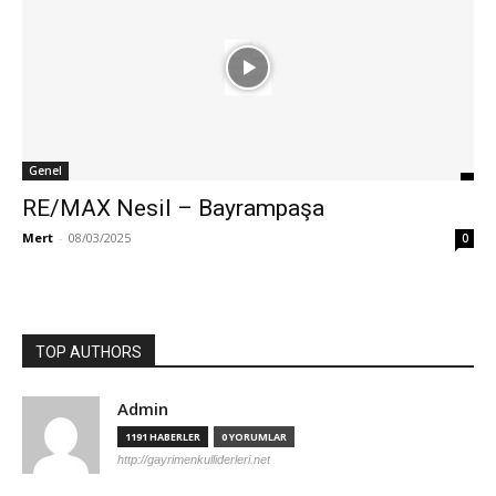
Genel
RE/MAX Nesil – Bayrampaşa
Mert
-
08/03/2025
0
TOP AUTHORS
Admin
1191 HABERLER
0 YORUMLAR
http://gayrimenkulliderleri.net