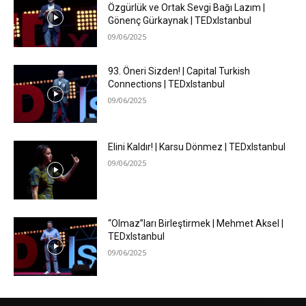
Özgürlük ve Ortak Sevgi Bağı Lazım |
Gönenç Gürkaynak | TEDxIstanbul
09/06/2025
93. Öneri Sizden! | Capital Turkish
Connections | TEDxIstanbul
09/06/2025
Elini Kaldır! | Karsu Dönmez | TEDxIstanbul
09/06/2025
“Olmaz”ları Birleştirmek | Mehmet Aksel |
TEDxIstanbul
09/06/2025