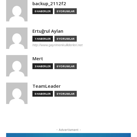
backup_2112f2
0 HABERLER
0 YORUMLAR
Ertuğrul Aylan
1 HABERLER
0 YORUMLAR
http://www.gayrimenkulliderleri.net
Mert
3 HABERLER
0 YORUMLAR
TeamLeader
0 HABERLER
0 YORUMLAR
- Advertisment -