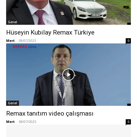
Genel
Hüseyin Kubilay Remax Türkiye
Mert
-
08/07/2025
0
Genel
Remax tanıtım video çalışması
Mert
-
08/07/2025
0