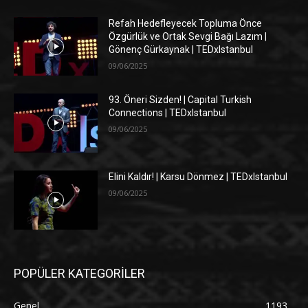
Refah Hedefleyecek Topluma Önce
Özgürlük ve Ortak Sevgi Bağı Lazım |
Gönenç Gürkaynak | TEDxIstanbul
09/06/2025
93. Öneri Sizden! | Capital Turkish
Connections | TEDxIstanbul
09/06/2025
Elini Kaldır! | Karsu Dönmez | TEDxIstanbul
09/06/2025
POPÜLER KATEGORİLER
Genel
1193