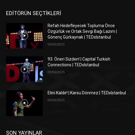
EDİTÖRÜN SEÇTİKLERİ
Refah Hedefleyecek Topluma Önce
Özgürlük ve Ortak Sevgi Bağı Lazım |
Gönenç Gürkaynak | TEDxIstanbul
09/06/2025
93. Öneri Sizden! | Capital Turkish
Connections | TEDxIstanbul
09/06/2025
Elini Kaldır! | Karsu Dönmez | TEDxIstanbul
09/06/2025
SON YAYINLAR