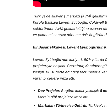
Türkiye’de alışveriş merkezi (AVM) geliştir
Kurulu Başkanı Levent Eyüboğlu, Coldwell B
sektöründen AVM geliştiriciliğine uzanan etk
ve pandemi sonrası döneme dair öngörülerini 
Bir Başarı Hikayesi: Levent Eyüboğlu’nun K
Levent Eyüboğlu’nun kariyeri, 90’lı yıllard
projeleriyle başladı. Carrefour, Kontinent gi
kesişti. Bu süreçte edindiği tecrübelerle k
vuran projelere imza attı.
Dev Projeler:
Bugüne kadar yaklaşık
8 m
Mersin gibi projelere imza attı.
Markaları Türkiye’ye Getirdi:
Türkiye’ye 