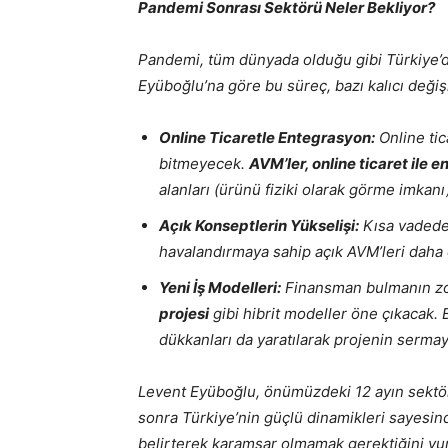
Pandemi Sonrası Sektörü Neler Bekliyor?
Pandemi, tüm dünyada olduğu gibi Türkiye’
Eyüboğlu’na göre bu süreç, bazı kalıcı değiş
Online Ticaretle Entegrasyon:
Online tic
bitmeyecek.
AVM’ler, online ticaret ile
alanları (ürünü fiziki olarak görme imkanı
Açık Konseptlerin Yükselişi:
Kısa vadede 
havalandırmaya sahip açık AVM’leri daha 
Yeni İş Modelleri:
Finansman bulmanın zo
projesi
gibi hibrit modeller öne çıkacak. 
dükkanları da yaratılarak projenin sermaye
Levent Eyüboğlu, önümüzdeki 12 ayın sektör 
sonra Türkiye’nin güçlü dinamikleri sayesind
belirterek karamsar olmamak gerektiğini vu