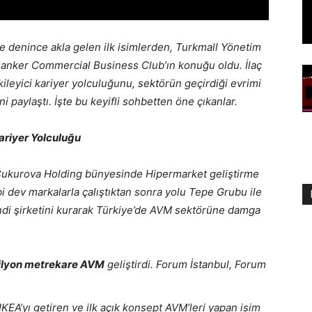
me denince akla gelen ilk isimlerden, Turkmall Yönetim
anker Commercial Business Club’ın konuğu oldu. İlaç
ileyici kariyer yolculuğunu, sektörün geçirdiği evrimi
paylaştı. İşte bu keyifli sohbetten öne çıkanlar.
ariyer Yolculuğu
a Çukurova Holding bünyesinde Hipermarket geliştirme
bi dev markalarla çalıştıktan sonra yolu Tepe Grubu ile
endi şirketini kurarak Türkiye’de AVM sektörüne damga
ilyon metrekare AVM
geliştirdi. Forum İstanbul, Forum
IKEA’yı getiren ve ilk açık konsept AVM’leri yapan isim