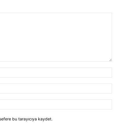
İsim:*
E-
Posta:*
Website:
sefere bu tarayıcıya kaydet.