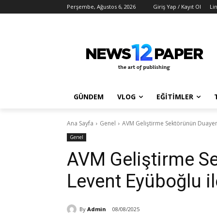
Perşembe, Ağustos 6, 2026
Giriş Yap / Kayıt Ol
Li
GÜNDEM
VLOG
EĞİTİMLER
Ana Sayfa
Genel
AVM Geliştirme Sektörünün Duayeni
Genel
AVM Geliştirme S
Levent Eyüboğlu il
By
Admin
08/08/2025