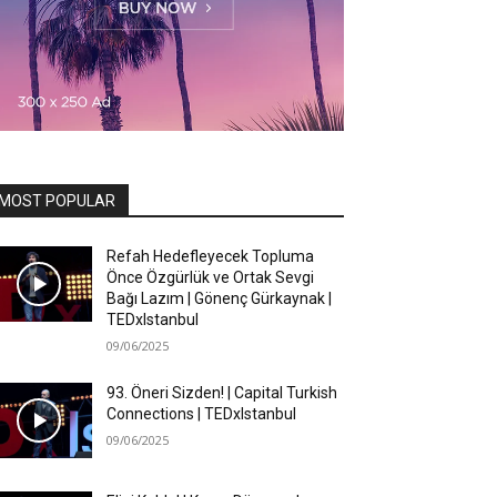
MOST POPULAR
Refah Hedefleyecek Topluma
Önce Özgürlük ve Ortak Sevgi
Bağı Lazım | Gönenç Gürkaynak |
TEDxIstanbul
09/06/2025
93. Öneri Sizden! | Capital Turkish
Connections | TEDxIstanbul
09/06/2025