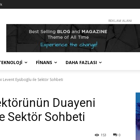
nk
REKLAM ALANI
TEKNOLOJİ
FİNANS
DAHA FAZLASI
 Levent Eyüboğlu ile Sektör Sohbeti
ektörünün Duayeni
e Sektör Sohbeti
153
0