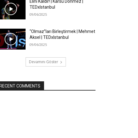
Elini Kaldır! | Karsu Dönmez |
TEDxIstanbul
09/06/2025
“Olmaz”ları Birleştirmek | Mehmet
Aksel | TEDxIstanbul
09/06/2025
Devamını Göster
RECENT COMMENTS