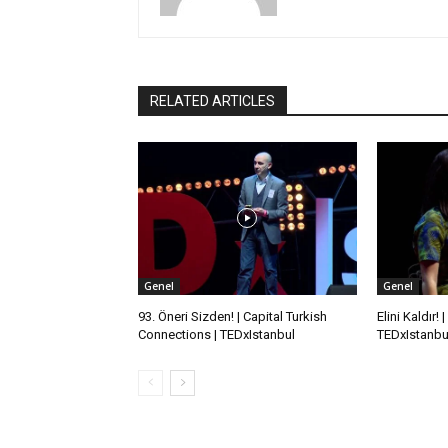
RELATED ARTICLES
Genel
Genel
93. Öneri Sizden! | Capital Turkish
Elini Kaldır!
Connections | TEDxIstanbul
TEDxIstanbu