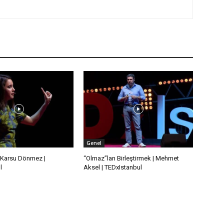
Genel
 | Karsu Dönmez |
“Olmaz”ları Birleştirmek | Mehmet
l
Aksel | TEDxIstanbul