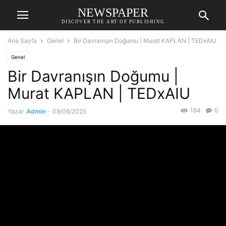
NEWSPAPER
DISCOVER THE ART OF PUBLISHING
Ana Sayfa
Genel
Bir Davranışın Doğumu | Murat KAPLAN | TEDxAIU
Genel
Bir Davranışın Doğumu |
Murat KAPLAN | TEDxAIU
184
0
Yazar
Admin
-
09/06/2025