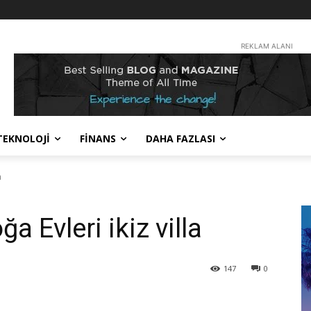
REKLAM ALANI
TEKNOLOJİ
FİNANS
DAHA FAZLASI
a
a Evleri ikiz villa
147
0