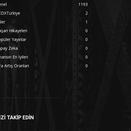
enel
1193
EDXTürkiye
2
ler
1
şarı Hikayeleri
0
püler Yayınlar
0
apay Zeka
0
nansın En İyileri
0
ra Artış Oranları
0
İZİ TAKİP EDİN