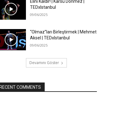
Elini Kaldır! | Karsu Dönmez |
TEDxIstanbul
09/06/2025
“Olmaz”ları Birleştirmek | Mehmet
Aksel | TEDxIstanbul
09/06/2025
Devamını Göster
RECENT COMMENTS