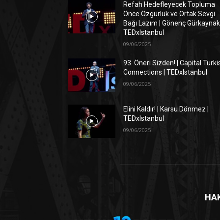
Refah Hedefleyecek Topluma
Önce Özgürlük ve Ortak Sevgi
Bağı Lazım | Gönenç Gürkaynak 
TEDxIstanbul
09/06/2025
93. Öneri Sizden! | Capital Turki
Connections | TEDxIstanbul
09/06/2025
Elini Kaldır! | Karsu Dönmez |
TEDxIstanbul
09/06/2025
HA