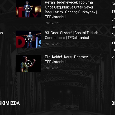
Refah Hedefleyecek Topluma
G
Önce Özgürlük ve Ortak Sevgi
T
|
Bağı Lazım | Gönenç Gürkaynak |
TEDxIstanbul
En
09/06/2025
Ba
sh
93. Öneri Sizden! | Capital Turkish
Po
Connections | TEDxIstanbul
Y
09/06/2025
Fi
Elini Kaldır! | Karsu Dönmez |
Ki
TEDxIstanbul
09/06/2025
KKIMIZDA
B