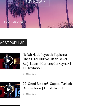
MOST POPULAR
Refah Hedefleyecek Topluma
Önce Özgürlük ve Ortak Sevgi
Bağı Lazım | Gönenç Gürkaynak |
TEDxIstanbul
09/06/2025
93. Öneri Sizden! | Capital Turkish
Connections | TEDxIstanbul
09/06/2025