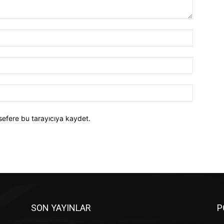
İsim:*
E-
Posta:*
Website:
sefere bu tarayıcıya kaydet.
SON YAYINLAR
P