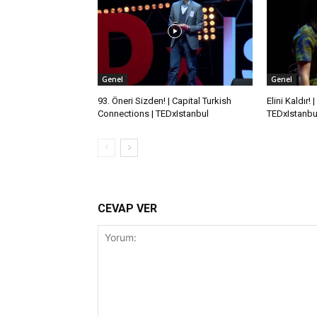
Genel
Genel
93. Öneri Sizden! | Capital Turkish
Elini Kaldır!
Connections | TEDxIstanbul
TEDxIstanbu
CEVAP VER