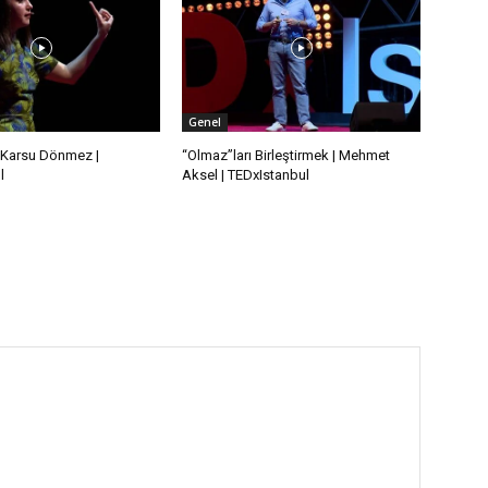
Genel
 | Karsu Dönmez |
“Olmaz”ları Birleştirmek | Mehmet
l
Aksel | TEDxIstanbul