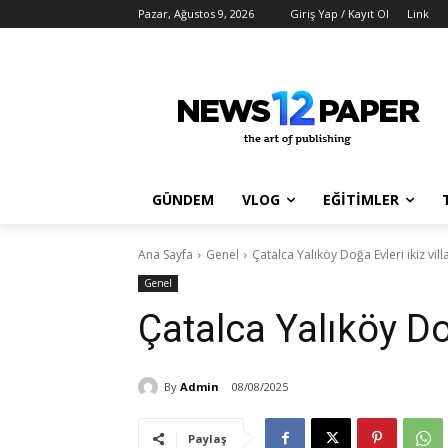
Pazar, Ağustos 9, 2026
Giriş Yap / Kayıt Ol
Link
GÜNDEM
VLOG
EĞİTİMLER
Ana Sayfa
Genel
Çatalca Yalıköy Doğa Evleri ikiz vill
Genel
Çatalca Yalıköy Doğ
By
Admin
08/08/2025
Paylaş