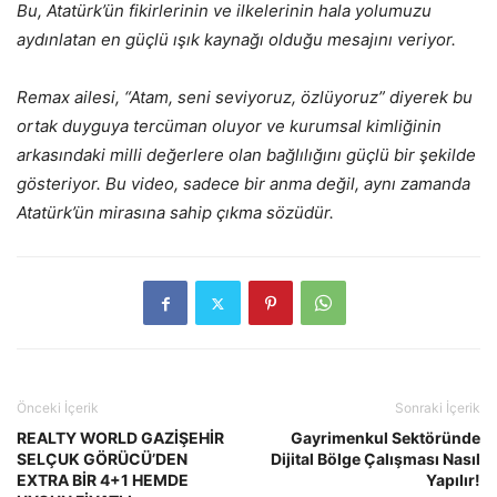
Bu, Atatürk’ün fikirlerinin ve ilkelerinin hala yolumuzu
aydınlatan en güçlü ışık kaynağı olduğu mesajını veriyor.
Remax ailesi, “Atam, seni seviyoruz, özlüyoruz” diyerek bu
ortak duyguya tercüman oluyor ve kurumsal kimliğinin
arkasındaki milli değerlere olan bağlılığını güçlü bir şekilde
gösteriyor. Bu video, sadece bir anma değil, aynı zamanda
Atatürk’ün mirasına sahip çıkma sözüdür.
Önceki İçerik
Sonraki İçerik
REALTY WORLD GAZİŞEHİR
Gayrimenkul Sektöründe
SELÇUK GÖRÜCÜ’DEN
Dijital Bölge Çalışması Nasıl
EXTRA BİR 4+1 HEMDE
Yapılır!