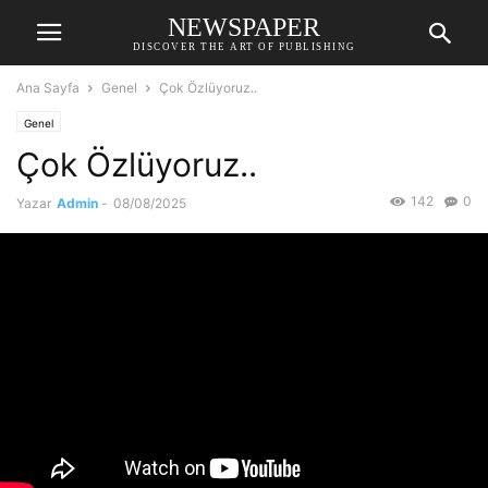
NEWSPAPER
DISCOVER THE ART OF PUBLISHING
Ana Sayfa
Genel
Çok Özlüyoruz..
Genel
Çok Özlüyoruz..
142
0
Yazar
Admin
-
08/08/2025