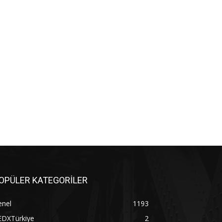
OPÜLER KATEGORİLER
enel
1193
EDXTürkiye
2