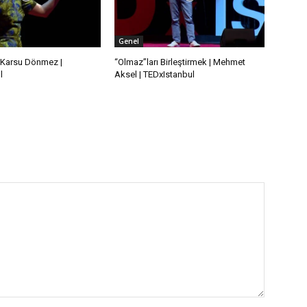
Genel
 | Karsu Dönmez |
“Olmaz”ları Birleştirmek | Mehmet
l
Aksel | TEDxIstanbul