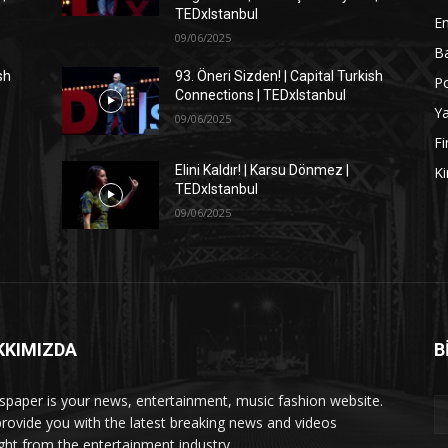
TEDxIstanbul
En
09/06/2025
Ba
sh
93. Öneri Sizden! | Capital Turkish
Po
Connections | TEDxIstanbul
Y
09/06/2025
Fi
Elini Kaldır! | Karsu Dönmez |
Ki
TEDxIstanbul
09/06/2025
KKIMIZDA
B
paper is your news, entertainment, music fashion website.
rovide you with the latest breaking news and videos
ight from the entertainment industry.