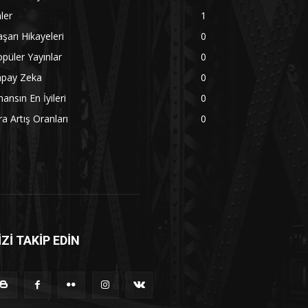
ler
1
şarı Hikayeleri
0
püler Yayınlar
0
apay Zeka
0
nansın En İyileri
0
ra Artış Oranları
0
İZİ TAKİP EDİN