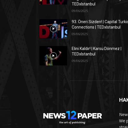
TEDxIstanbul
09/06/2025
93. Öneri Sizden! | Capital Turki
Connections | TEDxIstanbul
09/06/2025
Elini Kaldır! | Karsu Dönmez |
TEDxIstanbul
09/06/2025
HA
News
We p
stra