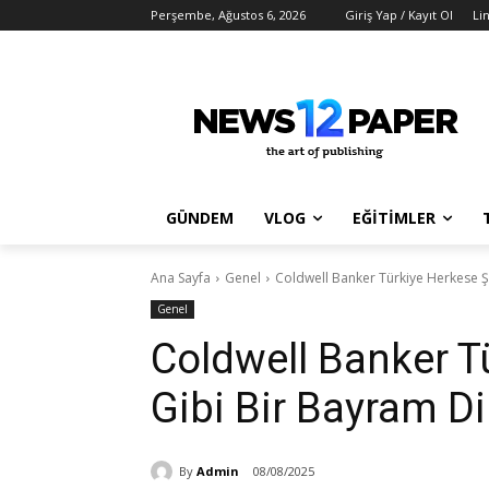
Perşembe, Ağustos 6, 2026
Giriş Yap / Kayıt Ol
Li
GÜNDEM
VLOG
EĞİTİMLER
Ana Sayfa
Genel
Coldwell Banker Türkiye Herkese Ş
Genel
Coldwell Banker T
Gibi Bir Bayram Di
By
Admin
08/08/2025