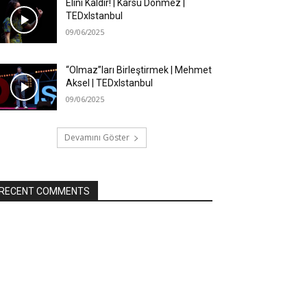
Elini Kaldır! | Karsu Dönmez |
TEDxIstanbul
09/06/2025
“Olmaz”ları Birleştirmek | Mehmet
Aksel | TEDxIstanbul
09/06/2025
Devamını Göster
RECENT COMMENTS