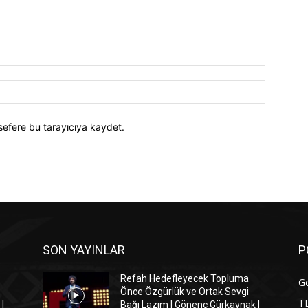
İsim:*
E-
Posta:*
Website:
sefere bu tarayıcıya kaydet.
SON YAYINLAR
P
Refah Hedefleyecek Topluma
G
Önce Özgürlük ve Ortak Sevgi
T
|
Bağı Lazım | Gönenç Gürkaynak |