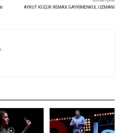
Sonraki İçerik
ır
AYKUT KÜÇÜK REMAX GAYRİMENKUL UZMANI
t