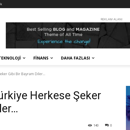
nk
REKLAM ALANI
TEKNOLOJİ
FİNANS
DAHA FAZLASI
eker Gibi Bir Bayram Diler…
ürkiye Herkese Şeker
ler…
140
0