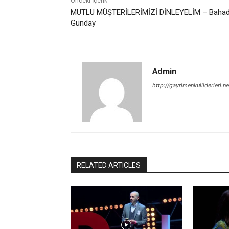
Önceki İçerik
MUTLU MÜŞTERİLERİMİZİ DİNLEYELİM – Bahad
Günday
Admin
http://gayrimenkulliderleri.ne
RELATED ARTICLES