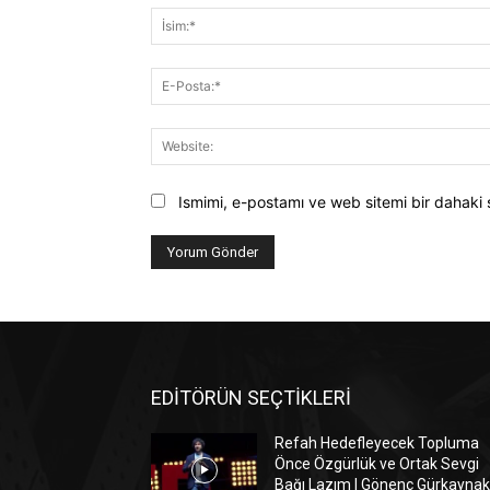
Ismimi, e-postamı ve web sitemi bir dahaki 
EDİTÖRÜN SEÇTİKLERİ
Refah Hedefleyecek Topluma
Önce Özgürlük ve Ortak Sevgi
Bağı Lazım | Gönenç Gürkaynak 