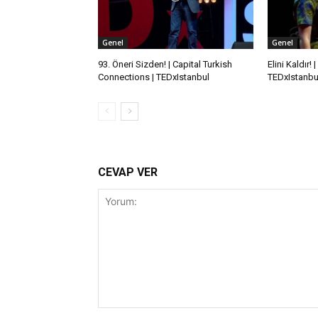
Genel
Genel
93. Öneri Sizden! | Capital Turkish
Elini Kaldır!
Connections | TEDxIstanbul
TEDxIstanbu
CEVAP VER
Yorum: