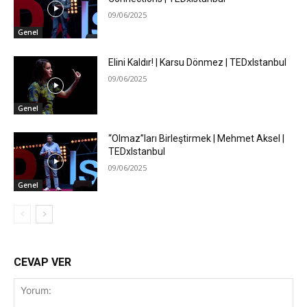
09/06/2025
Genel
Elini Kaldır! | Karsu Dönmez | TEDxIstanbul
09/06/2025
Genel
“Olmaz”ları Birleştirmek | Mehmet Aksel |
TEDxIstanbul
09/06/2025
Genel
CEVAP VER