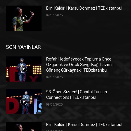
Elini Kaldır! | Karsu Dönmez | TEDxIstanbul
09/06/2025
SON YAYINLAR
Refah Hedefleyecek Topluma Önce
Özgürlük ve Ortak Sevgi Bağı Lazım |
Gönenç Gürkaynak | TEDxIstanbul
09/06/2025
93. Öneri Sizden! | Capital Turkish
Connections | TEDxIstanbul
09/06/2025
Elini Kaldır! | Karsu Dönmez | TEDxIstanbul