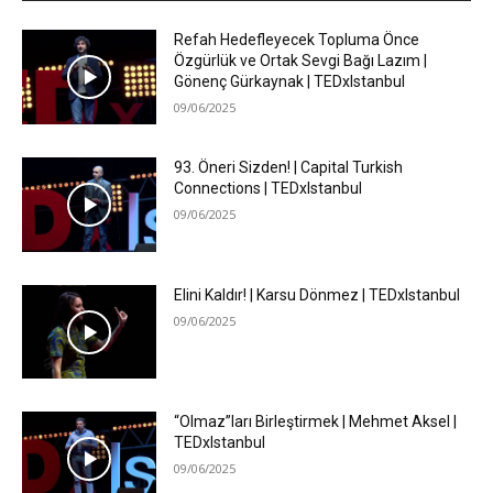
Refah Hedefleyecek Topluma Önce
Özgürlük ve Ortak Sevgi Bağı Lazım |
Gönenç Gürkaynak | TEDxIstanbul
09/06/2025
93. Öneri Sizden! | Capital Turkish
Connections | TEDxIstanbul
09/06/2025
Elini Kaldır! | Karsu Dönmez | TEDxIstanbul
09/06/2025
“Olmaz”ları Birleştirmek | Mehmet Aksel |
TEDxIstanbul
09/06/2025