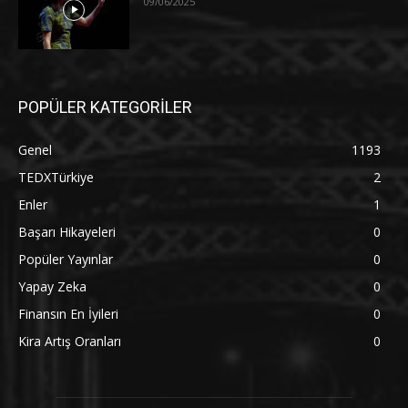
09/06/2025
POPÜLER KATEGORİLER
Genel
1193
TEDXTürkiye
2
Enler
1
Başarı Hikayeleri
0
Popüler Yayınlar
0
Yapay Zeka
0
Finansın En İyileri
0
Kira Artış Oranları
0