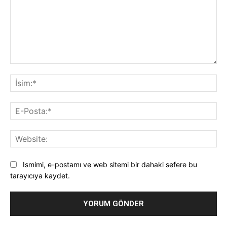
Yorum:
İsi
E-
Pos
Web
Ismimi, e-postamı ve web sitemi bir dahaki sefere bu
tarayıcıya kaydet.