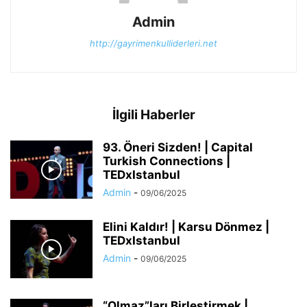
Admin
http://gayrimenkulliderleri.net
İlgili Haberler
93. Öneri Sizden! | Capital
Turkish Connections |
TEDxIstanbul
Admin
-
09/06/2025
Elini Kaldır! | Karsu Dönmez |
TEDxIstanbul
Admin
-
09/06/2025
“Olmaz”ları Birleştirmek |