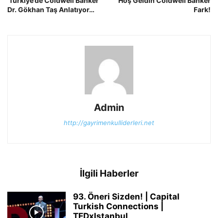
‘Türkiye’de Coldwell Banker‘
Hoş Geldin Coldwell Banker
Dr. Gökhan Taş Anlatıyor…
Fark!
Admin
http://gayrimenkulliderleri.net
İlgili Haberler
93. Öneri Sizden! | Capital
Turkish Connections |
TEDxIstanbul