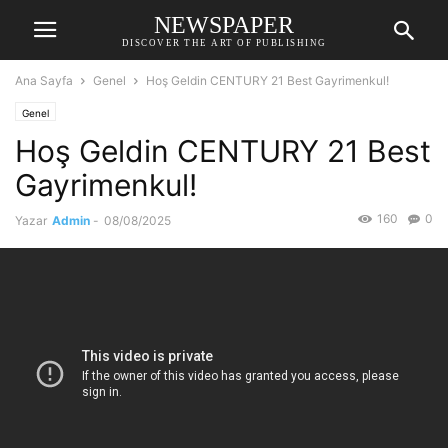
NEWSPAPER
DISCOVER THE ART OF PUBLISHING
Ana Sayfa
Genel
Hoş Geldin CENTURY 21 Best Gayrimenkul!
Genel
Hoş Geldin CENTURY 21 Best
Gayrimenkul!
160
0
Yazar
Admin
-
08/08/2025