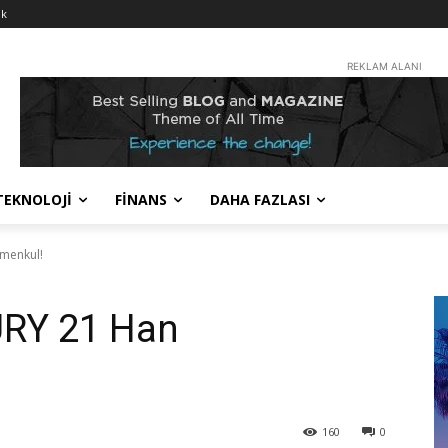
nk
REKLAM ALANI
TEKNOLOJİ
FİNANS
DAHA FAZLASI
menkul!
URY 21 Han
160
0