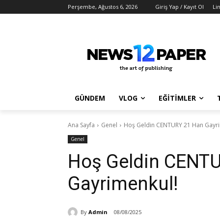
Perşembe, Ağustos 6, 2026
Giriş Yap / Kayıt Ol
Li
GÜNDEM
VLOG
EĞİTİMLER
Ana Sayfa
Genel
Hoş Geldin CENTURY 21 Han Gayri
Genel
Hoş Geldin CENT
Gayrimenkul!
By
Admin
08/08/2025