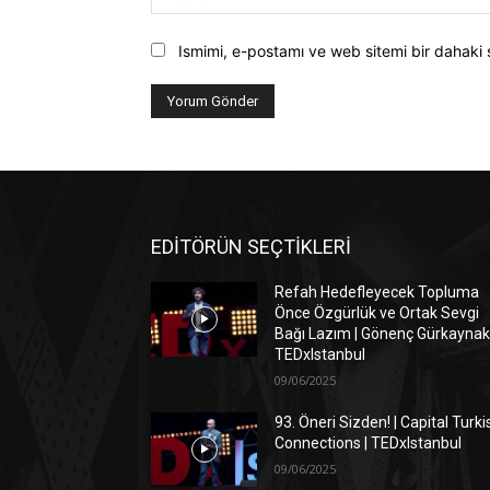
Ismimi, e-postamı ve web sitemi bir dahaki 
EDİTÖRÜN SEÇTİKLERİ
Refah Hedefleyecek Topluma
Önce Özgürlük ve Ortak Sevgi
Bağı Lazım | Gönenç Gürkaynak 
TEDxIstanbul
09/06/2025
93. Öneri Sizden! | Capital Turki
Connections | TEDxIstanbul
09/06/2025