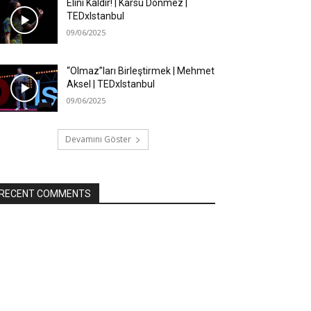
Elini Kaldır! | Karsu Dönmez |
TEDxIstanbul
09/06/2025
“Olmaz”ları Birleştirmek | Mehmet
Aksel | TEDxIstanbul
09/06/2025
Devamını Göster
RECENT COMMENTS