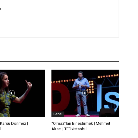
t
Genel
 | Karsu Dönmez |
“Olmaz”ları Birleştirmek | Mehmet
l
Aksel | TEDxIstanbul