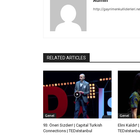
http://gayrimenkulliderleri.ne
RELATED ARTICLES
Genel
Genel
93. Öneri Sizden! | Capital Turkish
Elini Kaldır!
Connections | TEDxIstanbul
TEDxIstanbu