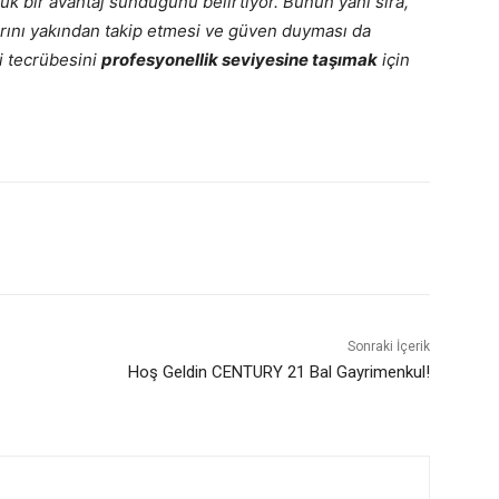
 bir avantaj sunduğunu belirtiyor. Bunun yanı sıra,
arını yakından takip etmesi ve güven duyması da
ri tecrübesini
profesyonellik seviyesine taşımak
için
Sonraki İçerik
Hoş Geldin CENTURY 21 Bal Gayrimenkul!