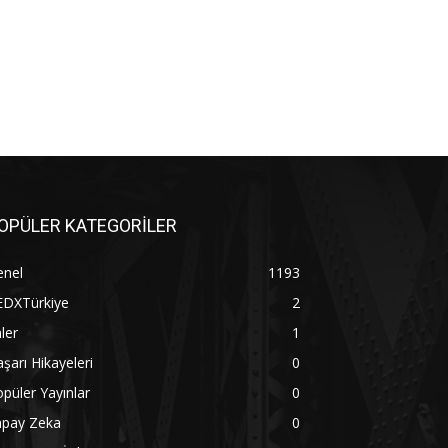
OPÜLER KATEGORİLER
enel
1193
EDXTürkiye
2
ler
1
şarı Hikayeleri
0
püler Yayınlar
0
apay Zeka
0