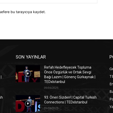
sefere bu tarayıcıya kaydet.
SON YAYINLAR
P
Refah Hedefleyecek Topluma
G
Önce Özgürlük ve Ortak Sevgi
T
|
Bağı Lazım | Gönenç Gürkaynak |
TEDxIstanbul
En
09/06/2025
Ba
sh
93. Öneri Sizden! | Capital Turkish
Po
Connections | TEDxIstanbul
Y
09/06/2025