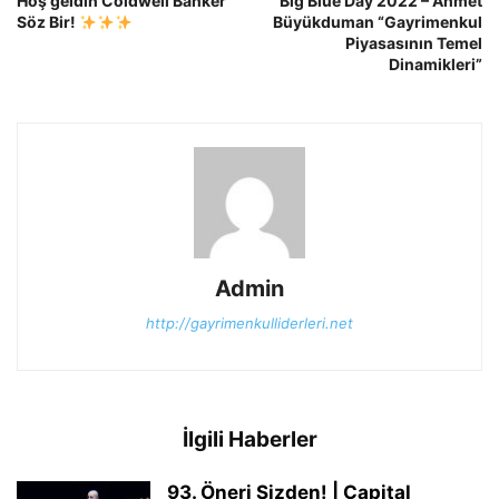
Hoş geldin Coldwell Banker
Big Blue Day 2022 – Ahmet
Söz Bir!
Büyükduman “Gayrimenkul
Piyasasının Temel
Dinamikleri”
Admin
http://gayrimenkulliderleri.net
İlgili Haberler
93. Öneri Sizden! | Capital