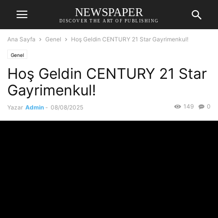
NEWSPAPER
DISCOVER THE ART OF PUBLISHING
Ana Sayfa
Genel
Hoş Geldin CENTURY 21 Star Gayrimenkul!
Genel
Hoş Geldin CENTURY 21 Star
Gayrimenkul!
149
0
Yazar
Admin
-
08/08/2025