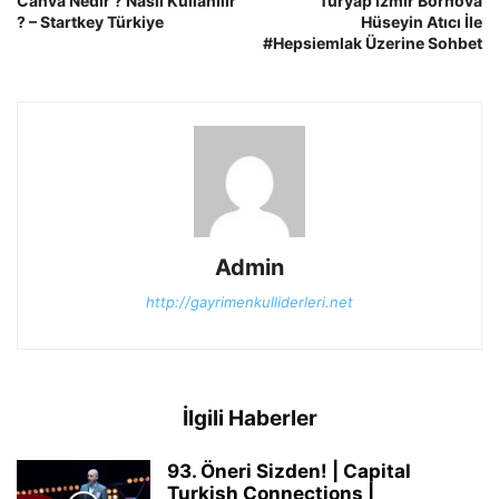
Canva Nedir ? Nasıl Kullanılır
Turyap İzmir Bornova
? – Startkey Türkiye
Hüseyin Atıcı İle
#Hepsiemlak Üzerine Sohbet
Admin
http://gayrimenkulliderleri.net
İlgili Haberler
93. Öneri Sizden! | Capital
Turkish Connections |