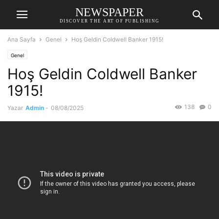
NEWSPAPER
DISCOVER THE ART OF PUBLISHING
Ana Sayfa
Genel
Hoş Geldin Coldwell Banker 1915!
Genel
Hoş Geldin Coldwell Banker
1915!
138
0
Yazar
Admin
-
08/08/2025