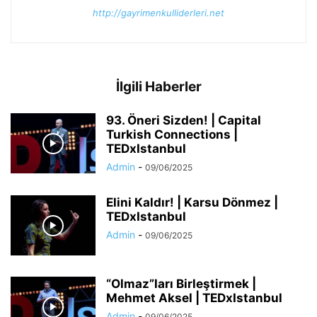
http://gayrimenkulliderleri.net
İlgili Haberler
93. Öneri Sizden! | Capital
Turkish Connections |
TEDxIstanbul
Admin
-
09/06/2025
Elini Kaldır! | Karsu Dönmez |
TEDxIstanbul
Admin
-
09/06/2025
“Olmaz”ları Birleştirmek |
Mehmet Aksel | TEDxIstanbul
Admin
-
09/06/2025