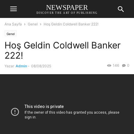
NEWSPAPER
DISCOVER THE ART OF PUBLISHING
Ana Sayfa
Genel
Hoş Geldin Coldwell Banker 222!
Genel
Hoş Geldin Coldwell Banker
222!
146
0
Yazar
Admin
-
08/08/2025