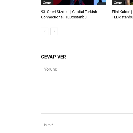
Genel
Genel
93. Öneri Sizden! | Capital Turkish
Elini Kaldır!
Connections | TEDxIstanbul
TEDxIstanbu
CEVAP VER
Yorum: