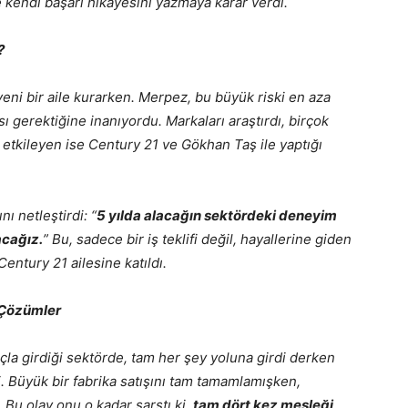
kendi başarı hikayesini yazmaya karar verdi.
?
 yeni bir aile kurarken. Merpez, bu büyük riski en aza
ı gerektiğine inanıyordu. Markaları araştırdı, birçok
k etkileyen ise Century 21 ve Gökhan Taş ile yaptığı
ı netleştirdi: “
5 yılda alacağın sektördeki deneyim
acağız.
” Bu, sadece bir iş teklifi değil, hayallerine giden
entury 21 ailesine katıldı.
ı Çözümler
çla girdiği sektörde, tam her şey yoluna girdi derken
i. Büyük bir fabrika satışını tam tamamlamışken,
 Bu olay onu o kadar sarstı ki,
tam dört kez mesleği