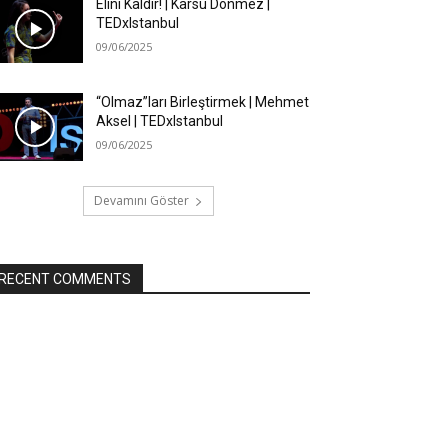
Elini Kaldır! | Karsu Dönmez |
TEDxIstanbul
09/06/2025
“Olmaz”ları Birleştirmek | Mehmet
Aksel | TEDxIstanbul
09/06/2025
Devamını Göster
RECENT COMMENTS