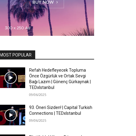
MOST POPULAR
Refah Hedefleyecek Topluma
Önce Özgürlük ve Ortak Sevgi
Bağı Lazım | Gönenç Gürkaynak |
TEDxIstanbul
09/06/2025
93. Öneri Sizden! | Capital Turkish
Connections | TEDxIstanbul
09/06/2025