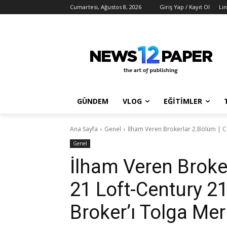
Cumartesi, Ağustos 8, 2026
Giriş Yap / Kayıt Ol
Li
GÜNDEM
VLOG
EĞİTİMLER
Ana Sayfa
Genel
İlham Veren Brokerlar 2.Bölüm | Ce
Genel
İlham Veren Broke
21 Loft-Century 2
Broker’ı Tolga Mer