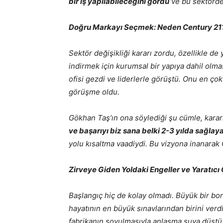
bir iş yapılabileceğini gördü
ve bu sektörde 
Doğru Markayı Seçmek: Neden Century 21
Sektör değişikliği kararı zordu, özellikle de
indirmek için kurumsal bir yapıya dahil olmas
ofisi gezdi ve liderlerle görüştü. Onu en ço
görüşme oldu.
Gökhan Taş’ın ona söylediği şu cümle, kararın
ve başarıyı biz sana belki 2-3 yılda sağlay
yolu kısaltma vaadiydi. Bu vizyona inanarak C
Zirveye Giden Yoldaki Engeller ve Yaratıc
Başlangıç hiç de kolay olmadı. Büyük bir bor
hayatının en büyük sınavlarından birini verd
fabrikanın soyulmasıyla anlaşma suya düştü.