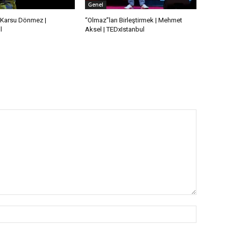
Genel
 | Karsu Dönmez |
“Olmaz”ları Birleştirmek | Mehmet
l
Aksel | TEDxIstanbul
İsim:*