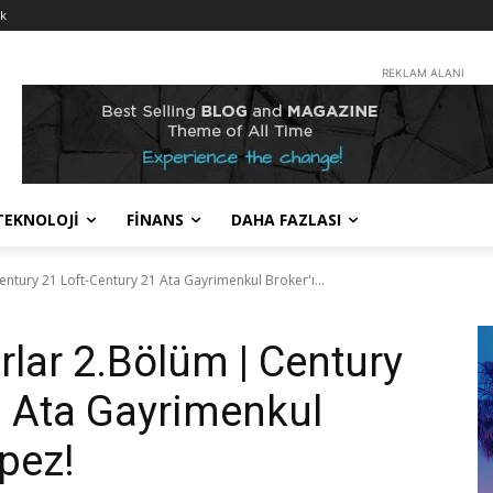
nk
REKLAM ALANI
TEKNOLOJİ
FİNANS
DAHA FAZLASI
ntury 21 Loft-Century 21 Ata Gayrimenkul Broker'ı...
rlar 2.Bölüm | Century
1 Ata Gayrimenkul
pez!