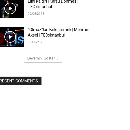
Elini Kaldır! | Karsu Dönmez |
TEDxIstanbul
09/06/2025
“Olmaz”ları Birleştirmek | Mehmet
Aksel | TEDxIstanbul
09/06/2025
Devamını Göster
RECENT COMMENTS