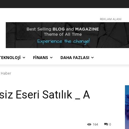
REKLAM ALANI
TEKNOLOJİ
FİNANS
DAHA FAZLASI
 A Haber
iz Eseri Satılık _ A
164
0