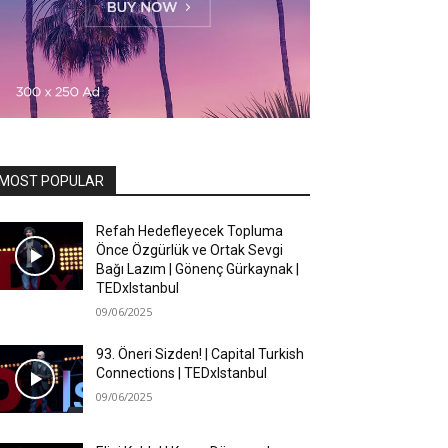
MOST POPULAR
Refah Hedefleyecek Topluma
Önce Özgürlük ve Ortak Sevgi
Bağı Lazım | Gönenç Gürkaynak |
TEDxIstanbul
09/06/2025
93. Öneri Sizden! | Capital Turkish
Connections | TEDxIstanbul
09/06/2025