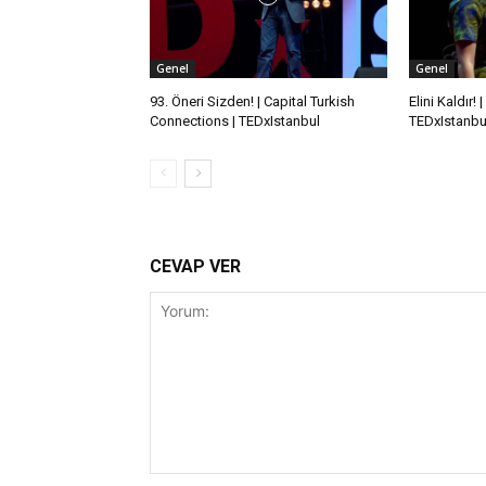
Genel
Genel
93. Öneri Sizden! | Capital Turkish
Elini Kaldır!
Connections | TEDxIstanbul
TEDxIstanbu
CEVAP VER
Yorum: