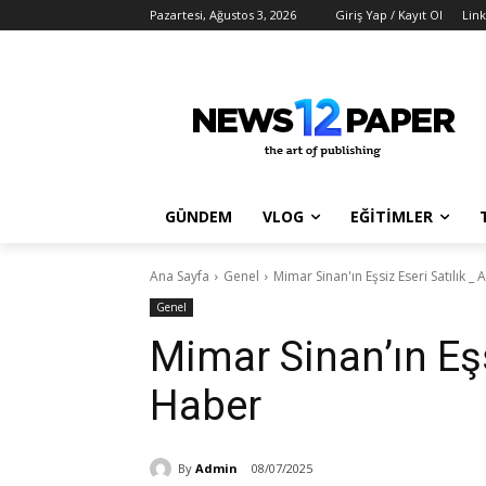
Pazartesi, Ağustos 3, 2026
Giriş Yap / Kayıt Ol
Link
GÜNDEM
VLOG
EĞİTİMLER
Ana Sayfa
Genel
Mimar Sinan'ın Eşsiz Eseri Satılık _
Genel
Mimar Sinan’ın Eşs
Haber
By
Admin
08/07/2025