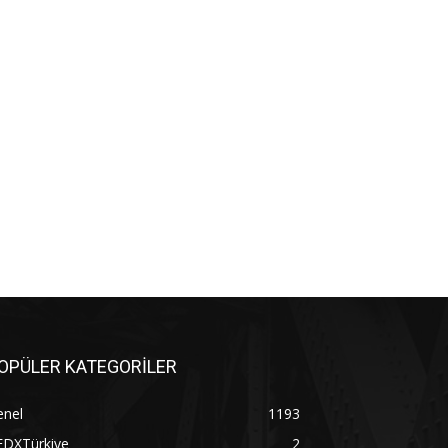
OPÜLER KATEGORİLER
enel
1193
EDXTürkiye
2