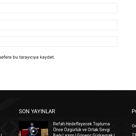
İsim:*
E-
Posta:*
Website:
sefere bu tarayıcıya kaydet.
SON YAYINLAR
P
Refah Hedefleyecek Topluma
G
Önce Özgürlük ve Ortak Sevgi
T
|
Bağı Lazım | Gönenç Gürkaynak |