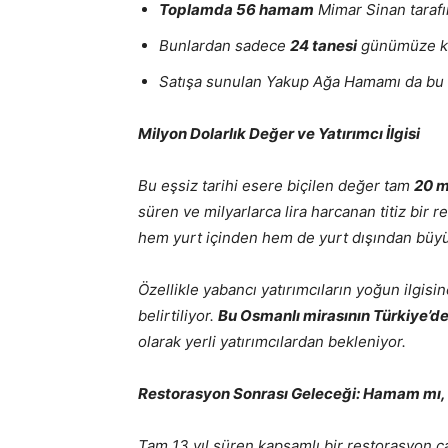
Toplamda 56 hamam
Mimar Sinan tarafın
Bunlardan sadece
24 tanesi
günümüze kad
Satışa sunulan Yakup Ağa Hamamı da bu 2
Milyon Dolarlık Değer ve Yatırımcı İlgisi
Bu eşsiz tarihi esere biçilen değer tam
20 m
süren ve milyarlarca lira harcanan titiz bir
hem yurt içinden hem de yurt dışından büyük 
Özellikle yabancı yatırımcıların yoğun ilgis
belirtiliyor.
Bu Osmanlı mirasının Türkiye’d
olarak yerli yatırımcılardan bekleniyor.
Restorasyon Sonrası Geleceği: Hamam mı,
Tam 13 yıl süren kapsamlı bir restorasyon ç