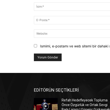
Ismimi, e-postamı ve web sitemi bir dahaki 
EDİTÖRÜN SEÇTİKLERİ
Refah Hedefleyecek Topluma
Önce Özgürlük ve Ortak Sevgi
Bağı Lazım | Gönenç Gürkaynak 