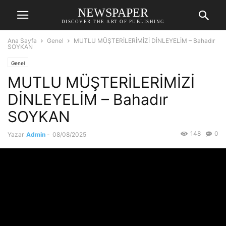
NEWSPAPER
DISCOVER THE ART OF PUBLISHING
Ana Sayfa
Genel
MUTLU MÜŞTERİLERİMİZİ DİNLEYELİM – Bahadır
SOYKAN
Genel
MUTLU MÜŞTERİLERİMİZİ
DİNLEYELİM – Bahadır
SOYKAN
148
0
Yazar
Admin
-
08/08/2025