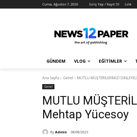
Cuma, Ağustos 7, 2026
Giriş Yap / Kayıt Ol
Link
GÜNDEM
VLOG
EĞİTİMLER
Ana Sayfa
Genel
MUTLU MÜŞTERİLERİMİZİ DİNLEYEL
Genel
MUTLU MÜŞTERİLE
Mehtap Yücesoy
By
Admin
08/08/2025