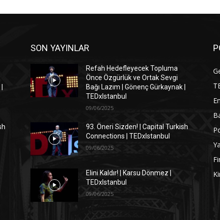
SON YAYINLAR
P
Refah Hedefleyecek Topluma
G
Önce Özgürlük ve Ortak Sevgi
T
|
Bağı Lazım | Gönenç Gürkaynak |
TEDxIstanbul
En
09/06/2025
Ba
sh
93. Öneri Sizden! | Capital Turkish
Po
Connections | TEDxIstanbul
Y
09/06/2025
Fi
Elini Kaldır! | Karsu Dönmez |
Ki
TEDxIstanbul
09/06/2025