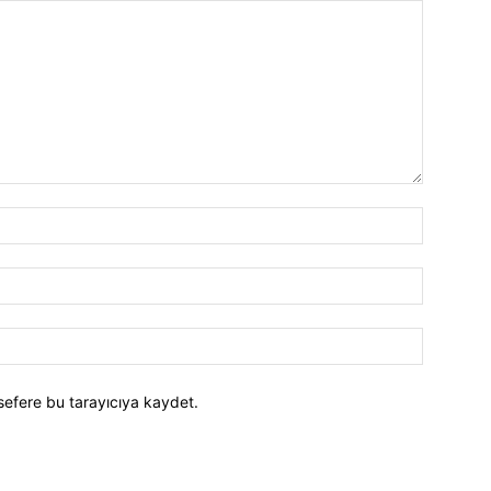
İsim:*
E-
Posta:*
Website:
sefere bu tarayıcıya kaydet.