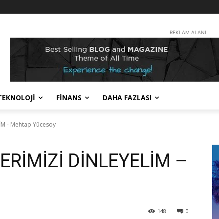
REKLAM ALANI
TEKNOLOJİ
FİNANS
DAHA FAZLASI
İM - Mehtap Yücesoy
RİMİZİ DİNLEYELİM –
148
0