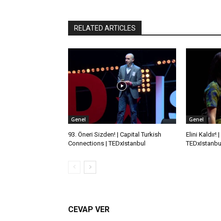
RELATED ARTICLES
Genel
Genel
93. Öneri Sizden! | Capital Turkish
Elini Kaldır!
Connections | TEDxIstanbul
TEDxIstanbu
CEVAP VER