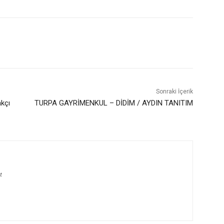
Sonraki İçerik
akçı
TURPA GAYRİMENKUL – DİDİM / AYDIN TANITIM
t