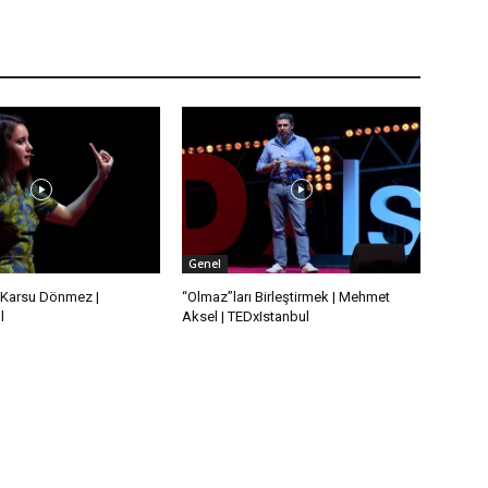
Genel
 | Karsu Dönmez |
“Olmaz”ları Birleştirmek | Mehmet
l
Aksel | TEDxIstanbul