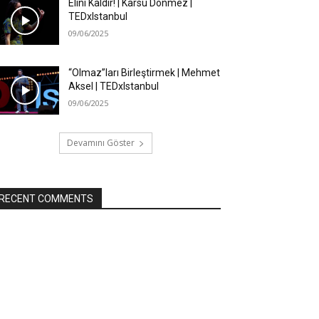
Elini Kaldır! | Karsu Dönmez |
TEDxIstanbul
09/06/2025
“Olmaz”ları Birleştirmek | Mehmet
Aksel | TEDxIstanbul
09/06/2025
Devamını Göster
RECENT COMMENTS