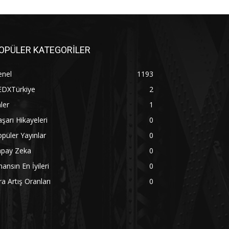
OPÜLER KATEGORİLER
enel
1193
EDXTürkiye
2
ler
1
şarı Hikayeleri
0
püler Yayınlar
0
apay Zeka
0
nansın En İyileri
0
ra Artış Oranları
0