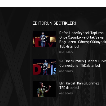
EDİTÖRÜN SEÇTİKLERİ
Refah Hedefleyecek Topluma
Önce Özgürlük ve Ortak Sevgi
Bağı Lazım | Gönenç Gürkaynak 
TEDxIstanbul
09/06/2025
93. Öneri Sizden! | Capital Turki
Connections | TEDxIstanbul
09/06/2025
Elini Kaldır! | Karsu Dönmez |
TEDxIstanbul
09/06/2025