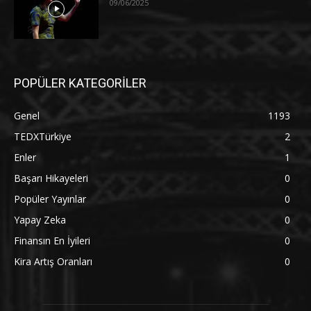
09/06/2025
POPÜLER KATEGORİLER
Genel
1193
TEDXTürkiye
2
Enler
1
Başarı Hikayeleri
0
Popüler Yayınlar
0
Yapay Zeka
0
Finansın En İyileri
0
Kira Artış Oranları
0