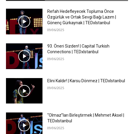
Refah Hedefleyecek Topluma Önce
Özgürlük ve Ortak Sevgi Bağı Lazım |
Gönenç Gürkaynak | TEDxIstanbul
09/06/2025
93. Öneri Sizden! | Capital Turkish
Connections | TEDxIstanbul
09/06/2025
Elini Kaldır! | Karsu Dönmez | TEDxIstanbul
09/06/2025
“Olmaz”ları Birleştirmek | Mehmet Aksel |
TEDxIstanbul
09/06/2025