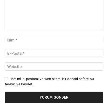
Yorum:
İsi
E-
Pos
Web
Ismimi, e-postamı ve web sitemi bir dahaki sefere bu
tarayıcıya kaydet.