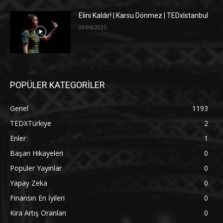
Elini Kaldır! | Karsu Dönmez | TEDxIstanbul
09/06/2025
POPÜLER KATEGORİLER
Genel
1193
TEDXTürkiye
2
Enler
1
Başarı Hikayeleri
0
Popüler Yayınlar
0
Yapay Zeka
0
Finansın En İyileri
0
Kira Artış Oranları
0