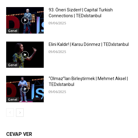
93. Öneri Sizden! | Capital Turkish
Connections | TEDxIstanbul
09/06/2025
Genel
Elini Kaldır! | Karsu Dönmez | TEDxIstanbul
09/06/2025
Genel
“Olmaz”ları Birleştirmek | Mehmet Aksel |
TEDxIstanbul
09/06/2025
Genel
CEVAP VER