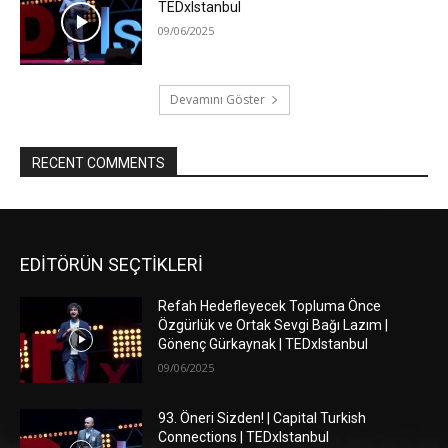
TEDxIstanbul
09/06/2025
Devamını Göster
RECENT COMMENTS
EDİTÖRÜN SEÇTİKLERİ
Refah Hedefleyecek Topluma Önce
Özgürlük ve Ortak Sevgi Bağı Lazım |
Gönenç Gürkaynak | TEDxIstanbul
09/06/2025
93. Öneri Sizden! | Capital Turkish
Connections | TEDxIstanbul