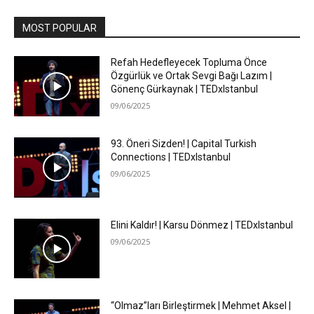
MOST POPULAR
Refah Hedefleyecek Topluma Önce
Özgürlük ve Ortak Sevgi Bağı Lazım |
Gönenç Gürkaynak | TEDxIstanbul
09/06/2025
93. Öneri Sizden! | Capital Turkish
Connections | TEDxIstanbul
09/06/2025
Elini Kaldır! | Karsu Dönmez | TEDxIstanbul
09/06/2025
“Olmaz”ları Birleştirmek | Mehmet Aksel |