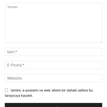
Yorum:
İsi
E-
Pos
Web
Ismimi, e-postamı ve web sitemi bir dahaki sefere bu
tarayıcıya kaydet.