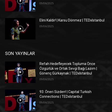
09/06/2025
Elini Kaldır! | Karsu Dönmez | TEDxIstanbul
09/06/2025
SON YAYINLAR
Refah Hedefleyecek Topluma Önce
Özgürlük ve Ortak Sevgi Bağı Lazım |
Gönenç Gürkaynak | TEDxIstanbul
09/06/2025
93. Öneri Sizden! | Capital Turkish
Connections | TEDxIstanbul
09/06/2025