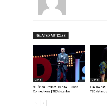
RELATED ARTICLES
Genel
Genel
93. Öneri Sizden! | Capital Turkish
Elini Kaldır!
Connections | TEDxIstanbul
TEDxIstanbu