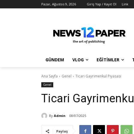
Pazar, Ağustos 9, 2026
Giriş Yap / Kayıt Ol
Link
GÜNDEM
VLOG
EĞİTİMLER
Ana Sayfa
Genel
Ticari Gayrimenkul Piyasası
Genel
Ticari Gayrimenku
By
Admin
08/07/2025
Paylaş