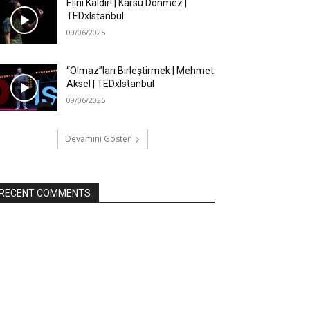
Elini Kaldır! | Karsu Dönmez |
TEDxIstanbul
09/06/2025
“Olmaz”ları Birleştirmek | Mehmet
Aksel | TEDxIstanbul
09/06/2025
Devamını Göster
RECENT COMMENTS