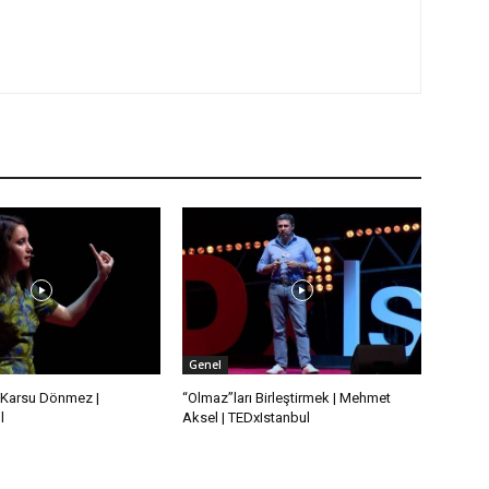
Genel
 | Karsu Dönmez |
“Olmaz”ları Birleştirmek | Mehmet
l
Aksel | TEDxIstanbul