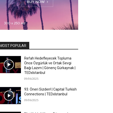
MOST POPULAR
Refah Hedefleyecek Topluma
Önce Özgürlük ve Ortak Sevgi
Bağı Lazım | Gönenç Gürkaynak |
TEDxIstanbul
09/06/2025
93. Öneri Sizden! | Capital Turkish
Connections | TEDxIstanbul
09/06/2025