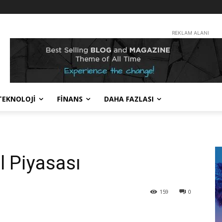
REKLAM ALANI
TEKNOLOJİ
FİNANS
DAHA FAZLASI
l Piyasası
159
0